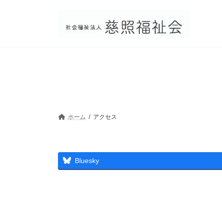
コ
ナ
ン
ビ
テ
ゲ
ン
ー
ツ
シ
へ
ョ
ス
ン
キ
に
ッ
移
プ
動
ホーム
アクセス
Bluesky