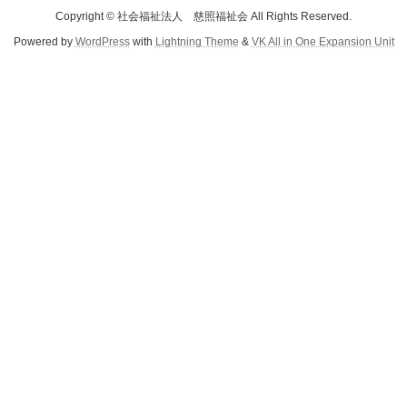
Copyright © 社会福祉法人 慈照福祉会 All Rights Reserved.
Powered by
WordPress
with
Lightning Theme
&
VK All in One Expansion Unit